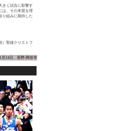
大きく試合に影響す
には、その本質を理
取り組みに期待した
賀）聖隷クリストフ
年1月24日 長野-岡谷市