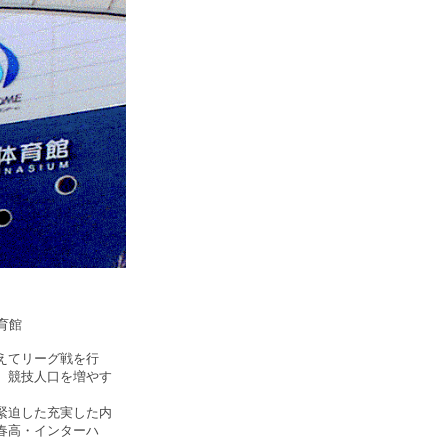
育館
えてリーグ戦を行
。競技人口を増やす
緊迫した充実した内
春高・インターハ