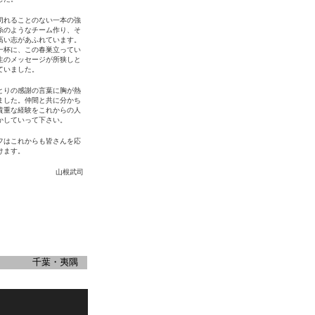
切れることのない一本の強
糸のようなチーム作り、そ
高い志があふれています。
一杯に、この春巣立ってい
生のメッセージが所狭しと
ていました。
とりの感謝の言葉に胸が熱
ました。仲間と共に分かち
貴重な経験をこれからの人
かしていって下さい。
フはこれからも皆さんを応
けます。
山根武司
千葉・夷隅