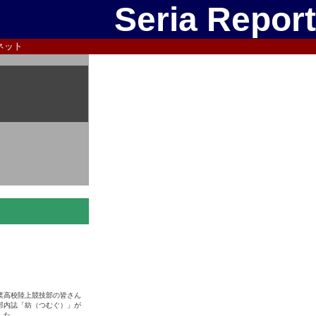
Seria Report
ネット
業高校陸上競技部の皆さん
部内誌「紡（つむぐ）」が
した。