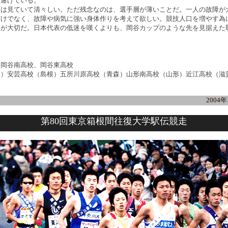
し遂げている。
は見ていて清々しい。ただ残念なのは、選手層が薄いことだ。一人の故障が
だけでなく、故障や病気に強い身体作りを考えて欲しい。競技人口を増やす為
とが大切だ。日本代表の低迷を嘆くよりも、岡谷カップのような先を見据えた
、岡谷南高校、岡谷東高校
縄）安芸高校（島根）五所川原高校（青森）山形南高校（山形）近江高校（滋
2004
第80回東京箱根間往復大学駅伝競走