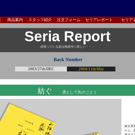
E
商品案内
スタッフ紹介
注文フォーム
セリアレポート
セリア
Seria Report
頑張っている姿は無条件に美しい・・・
Back Number
2003
/27th/DEC
2004/11th/Mar
紡ぐ
凛として矢のごとく
東京実
から、
届きま