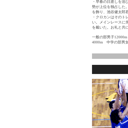
・早春の日差しを浴
勢が上位を独占した
を飾り、池谷健太郎
・クロカンはそのト
い。メインレースに
を戴いた。お礼と共
一般の部男子12000
4000m 中学の部