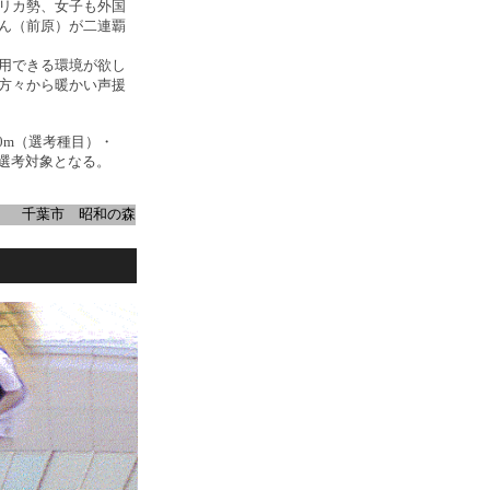
リカ勢、女子も外国
ん（前原）が二連覇
用できる環境が欲し
方々から暖かい声援
00m（選考種目）・
の選考対象となる。
千葉市 昭和の森