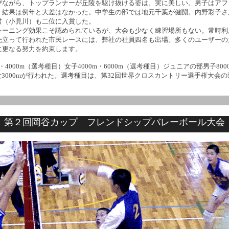
びながら、トップランナーが丘陵を駆け抜ける姿は、実に美しい。男子はアフ
。結果は例年と大差はなかった。中学生の部では地元千葉が健闘。内野彩子さ
君（小見川）も二位に入賞した。
レーニング効果こそ認められているが、大会も少なく練習場所もない。常時利
先立って行われた市民レースには、弊社の社員四名も出場。多くのユーザーの
に更なる努力を約束します。
m・4000m（選考種目）女子4000m・6000m（選考種目）ジュニアの部男子80
男女3000mが行われた。選考種目は、第32回世界クロスカントリー選手権大会
第２回岡谷カップ フレンドシップバレーボール大会