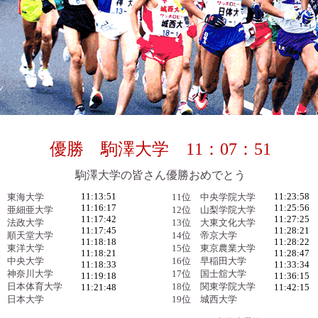
優勝 駒澤大学 11：07：51
駒澤大学の皆さん優勝おめでとう
11:13:51
11:23:58
位 東海大学
11位 中央学院大学
11:16:17
11:25:56
位 亜細亜大学
12位 山梨学院大学
11:17:42
11:27:25
位 法政大学
13位 大東文化大学
11:17:45
11:28:21
位 順天堂大学
14位 帝京大学
11:18:18
11:28:22
位 東洋大学
15位 東京農業大学
11:18:21
11:28:47
位 中央大学
16位 早稲田大学
11:18:33
11:33:34
位 神奈川大学
17位 国士舘大学
11:19:18
11:36:15
位 日本体育大学
18位 関東学院大学
11:21:48
11:42:15
位 日本大学
19位 城西大学