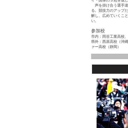
イ・国体の３冠を成
声を掛け合う選手達
る。競技力のアップ
解し、広めていくこ
い。
参加校
市内：岡谷工業高校
県外：西原高校（沖
ァー高校（静岡）