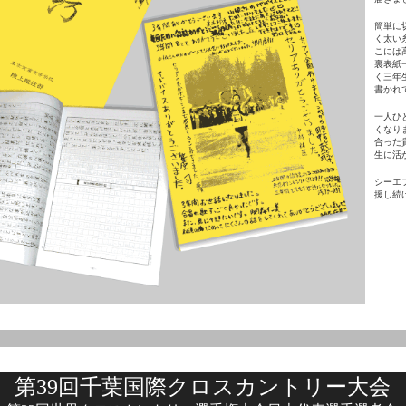
簡単に
く太い
こには
裏表紙
く三年
書かれ
一人ひ
くなり
合った
生に活
シーエ
援し続
第39回千葉国際クロスカントリー大会