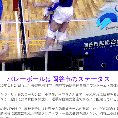
バレーボールは岡谷市のステータス
16年１月24日（土）長野県岡谷市 岡谷市民総合体育館スワンドーム・東体
ちづくり」をスローガンに、小学生からママさんまで、それぞれに日程を変
大きく、翌日には体育館を開放し、選手が自由に交流できるよう配慮している
の呼びかけで、高校男子には他県から強豪６チームが参加した。どの試合も
常勝岡谷に果敢に挑んだ聖隷クリストファー高の健闘を讃えたい。岡谷工高は