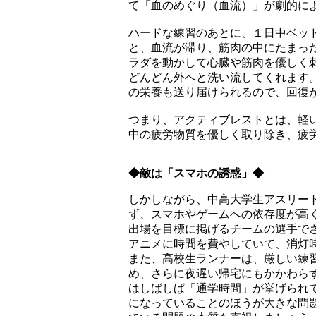
て「血のめぐり（血流）」が劇的に
ハードな練習のあとに、１日中ベッ
と、血流が滞り、筋肉の中にたまっ
ラダを動かして心臓や筋肉を優しく
どんどん外へと洗い流してくれます
の栄養も送り届けられるので、回復
つまり、アクティブレストとは、軽
中の疲労物質を優しく取り除き、疲
◆敵は「スマホの誘惑」◆
しかしながら、中高大学生アスリー
ず、スマホやゲームへの依存度が高
出場を目標に掲げるチームの選手で
アニメに時間を費やしていて、消灯
また、高校生ランナーは、厳しい練
め、さらに夜遅い帰宅にもかかわら
はしばしば「通学時間」が挙げられ
になっていることのほうが大きな問