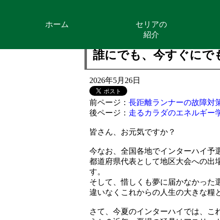
ホーム
セリアの
紹介
誰にでも、今すぐにでもで
2026年5月26日
前ページ：
長距離ランナーの故障対
後ページ：
走るカラダのエネルギー
皆さん、お元気ですか？
今なお、全国各地でインターハイ予
都道府県代表として地区大会への出
す。
そして、惜しくも夢に届かなかった
違いなくこれからの人生の大きな糧
さて、今夏のインターハイでは、こ