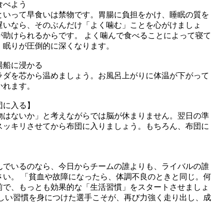
食べよう
といって早食いは禁物です。胃腸に負担をかけ、睡眠の質を
遅いなら、そのぶんだけ「よく噛む」ことを心がけましょ
が助けられるからです。 よく噛んで食べることによって寝て
、眠りが圧倒的に深くなります。
湯船に浸かる
ラダを芯から温めましょう。お風呂上がりに体温が下がって
かれます。
団に入る】
物はないか」と考えながらでは脳が休まりません。翌日の準
スッキリさせてから布団に入りましょう。もちろん、布団に
んでいるのなら、今日からチームの誰よりも、ライバルの誰
さい。 「貧血や故障になったら、体調不良のときと同じ。何
前で、もっとも効果的な「生活習慣」をスタートさせましょ
らしい習慣を身につけた選手こそが、再び力強く走り出し、成