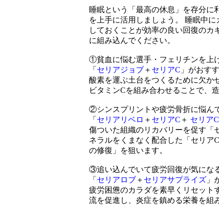
睡眠という「最高の休息」を存分に
を上手に活用しましょう。 睡眠中
しておくことが効率の良い回復のカ
に組み込んでください。
①貧血に悩む選手・フェリチンを上
「
セリアジョブ
＋
セリアC
」がおす
酸素を運ぶ土台をつくるために欠か
ビタミンCを組み合わせることで、
②シンスプリントや疲労骨折に悩ん
「
セリアリベロ
＋
セリアC
＋
セリア
傷ついた組織のリカバリーを促す「
ネラルをくまなく配合した「セリア
の修復」を狙います。
③追い込んでいて疲労回復が気にな
「
セリアロブ
＋
セリアサプライズ
」
疲労困憊のカラダを素早くリセット
流を促進し、炎症を鎮める栄養を組