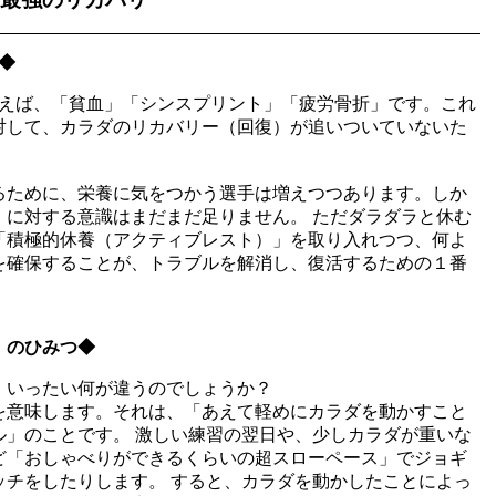
◆
いえば、「貧血」「シンスプリント」「疲労骨折」です。これ
対して、カラダのリカバリー（回復）が追いついていないた
るために、栄養に気をつかう選手は増えつつあります。しか
」に対する意識はまだまだ足りません。 ただダラダラと休む
「積極的休養（アクティブレスト）」を取り入れつつ、何よ
を確保することが、トラブルを解消し、復活するための１番
」のひみつ◆
、いったい何が違うのでしょうか？
を意味します。それは、「あえて軽めにカラダを動かすこと
ル」のことです。 激しい練習の翌日や、少しカラダが重いな
ど「おしゃべりができるくらいの超スローペース」でジョギ
ッチをしたりします。 すると、カラダを動かしたことによっ