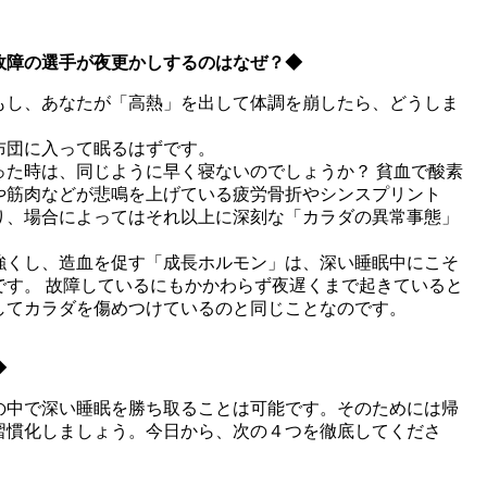
。
故障の選手が夜更かしするのはなぜ？◆
もし、あなたが「高熱」を出して体調を崩したら、どうしま
布団に入って眠るはずです。
った時は、同じように早く寝ないのでしょうか？ 貧血で酸素
や筋肉などが悲鳴を上げている疲労骨折やシンスプリント
り、場合によってはそれ以上に深刻な「カラダの異常事態」
強くし、造血を促す「成長ホルモン」は、深い睡眠中にこそ
です。 故障しているにもかかわらず夜遅くまで起きていると
してカラダを傷めつけているのと同じことなのです。
◆
の中で深い睡眠を勝ち取ることは可能です。そのためには帰
習慣化しましょう。今日から、次の４つを徹底してくださ