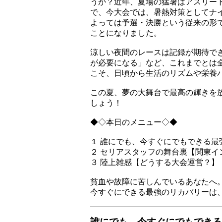
うか？近年、夏場の猛暑はアスリー
で、今大会では、暑熱対策としてナ
よっては予選・決勝という従来の形
ことになりました。
涼しい夜間のレースは記録が期待で
が必要になる」など、これまでとは
こそ、日頃から生活のリズムや栄養
この夏、夢の大舞台で最高の輝きを
しょう！
◆◇本日のメニュー◇◆
１ 誰にでも、今すぐにでもできる最
２ セリアスタッフの舞台裏【関東イ
３ 陸上雑感【どうする大会運営？】
貧血や故障に苦しんでいるあなたへ
今すぐにできる最強のリカバリーは
誰にでも、今すぐにでもできる