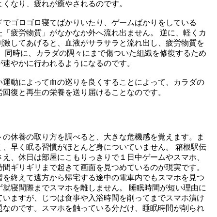
よくなり、疲れが癒やされるのです。
ドでゴロゴロ寝てばかりいたり、ゲームばかりをしている
た「疲労物質」がなかなか外へ流れ出ません。 逆に、軽くカ
刺激してあげると、血液がサラサラと流れ出し、疲労物質を
。 同時に、カラダの隅々にまで傷ついた組織を修復するため
が速やかに行われるようになるのです。
い運動によって血の巡りを良くすることによって、カラダの
労回復と再生の栄養を送り届けることなのです。
トの休養の取り方を調べると、大きな危機感を覚えます。ま
く、早く眠る習慣がほとんど身についていません。 箱根駅伝
さえ、休日は部屋にこもりっきりで１日中ゲームやスマホ、
時間ギリギリまで起きて画面を見つめているのが現実です。
習を終えて遠方から帰宅する途中の電車内でもスマホを見つ
ず就寝間際までスマホを離しません。 睡眠時間が短い理由に
ていますが、じつは食事や入浴時間を削ってまでスマホ漬け
題なのです。スマホを触っている分だけ、睡眠時間が削られ