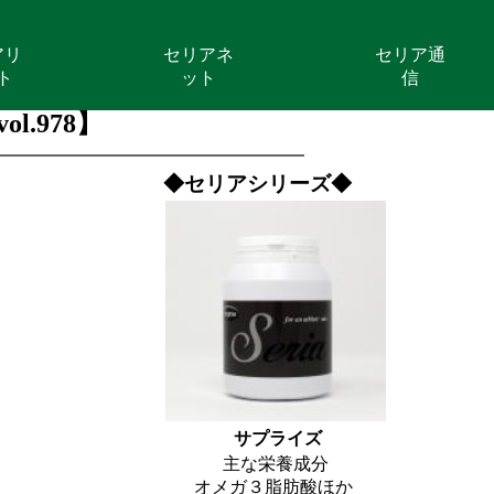
アリ
セリアネ
セリア通
ト
ット
信
.978】
◆セリアシリーズ◆
サプライズ
主な栄養成分
オメガ３脂肪酸ほか