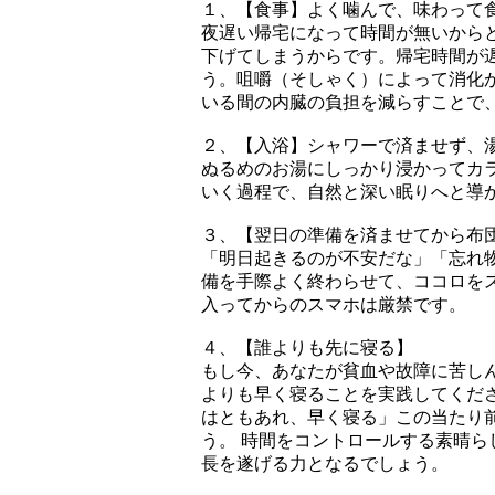
１、【食事】よく噛んで、味わって
夜遅い帰宅になって時間が無いから
下げてしまうからです。帰宅時間が
う。咀嚼（そしゃく）によって消化
いる間の内臓の負担を減らすことで
２、【入浴】シャワーで済ませず、
ぬるめのお湯にしっかり浸かってカ
いく過程で、自然と深い眠りへと導
３、【翌日の準備を済ませてから布
「明日起きるのが不安だな」「忘れ
備を手際よく終わらせて、ココロを
入ってからのスマホは厳禁です。
４、【誰よりも先に寝る】
もし今、あなたが貧血や故障に苦し
よりも早く寝ることを実践してくだ
はともあれ、早く寝る」この当たり
う。 時間をコントロールする素晴
長を遂げる力となるでしょう。