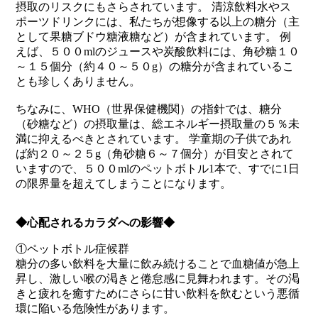
摂取のリスクにもさらされています。 清涼飲料水やス
ポーツドリンクには、私たちが想像する以上の糖分（主
として果糖ブドウ糖液糖など）が含まれています。 例
えば、５００mlのジュースや炭酸飲料には、角砂糖１０
～１５個分（約４０～５０g）の糖分が含まれているこ
とも珍しくありません。
ちなみに、WHO（世界保健機関）の指針では、糖分
（砂糖など）の摂取量は、総エネルギー摂取量の５％未
満に抑えるべきとされています。 学童期の子供であれ
ば約２０～２５g（角砂糖６～７個分）が目安とされて
いますので、５００mlのペットボトル1本で、すでに1日
の限界量を超えてしまうことになります。
◆心配されるカラダへの影響◆
①ペットボトル症候群
糖分の多い飲料を大量に飲み続けることで血糖値が急上
昇し、激しい喉の渇きと倦怠感に見舞われます。その渇
きと疲れを癒すためにさらに甘い飲料を飲むという悪循
環に陥いる危険性があります。