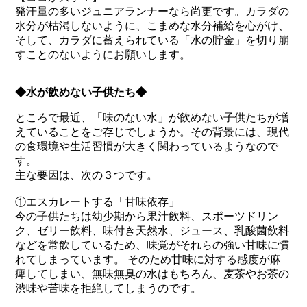
発汗量の多いジュニアランナーなら尚更です。カラダの
水分が枯渇しないように、こまめな水分補給を心がけ、
そして、カラダに蓄えられている「水の貯金」を切り崩
すことのないようにお願いします。
◆水が飲めない子供たち◆
ところで最近、「味のない水」が飲めない子供たちが増
えていることをご存じでしょうか。その背景には、現代
の食環境や生活習慣が大きく関わっているようなので
す。
主な要因は、次の３つです。
①エスカレートする「甘味依存」
今の子供たちは幼少期から果汁飲料、スポーツドリン
ク、ゼリー飲料、味付き天然水、ジュース、乳酸菌飲料
などを常飲しているため、味覚がそれらの強い甘味に慣
れてしまっています。 そのため甘味に対する感度が麻
痺してしまい、無味無臭の水はもちろん、麦茶やお茶の
渋味や苦味を拒絶してしまうのです。