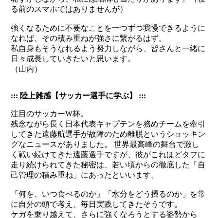
る前のスマホではありませんが）
強くなるために不要なことを一つずつ我慢できるように
なれば、その積み重ねが強さに繋がるはず。
私自身もそうなれるよう努力しながら、皆さんと一緒に
日々成長していきたいと思います。
（山内）
::: 陸上雑感【サッカー選手に学ぶ】 :::
注目のサッカーW杯。
残念ながら長く日本代表キャプテンを務めチームを牽引
してきた遠藤航選手が故障のため離脱というショッキン
グなニュースがありました。 世界最高峰の舞台で激し
く戦い続けてきた遠藤選手ですが、彼がこれほどタフに
走り続けられてきた秘密は、若い頃からの徹底した「自
己管理の積み重ね」にあったといいます。
「何を、いつ食べるのか」「水分をどう摂るのか」を常
に自分の頭で考え、毎日実践してきたそうです。
ケガを乗り越えて、さらに強くなろうとする姿勢から