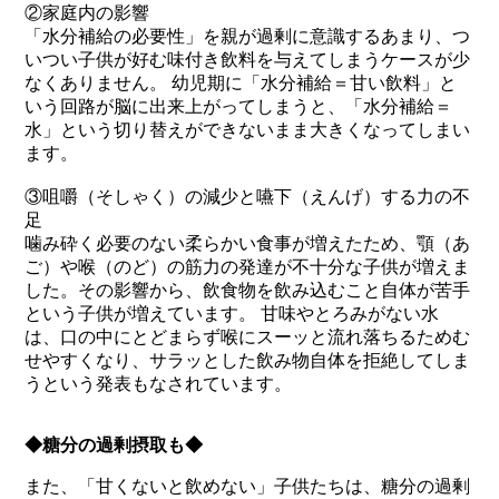
②家庭内の影響
「水分補給の必要性」を親が過剰に意識するあまり、つ
いつい子供が好む味付き飲料を与えてしまうケースが少
なくありません。 幼児期に「水分補給＝甘い飲料」と
いう回路が脳に出来上がってしまうと、「水分補給＝
水」という切り替えができないまま大きくなってしまい
ます。
③咀嚼（そしゃく）の減少と嚥下（えんげ）する力の不
足
噛み砕く必要のない柔らかい食事が増えたため、顎（あ
ご）や喉（のど）の筋力の発達が不十分な子供が増えま
した。その影響から、飲食物を飲み込むこと自体が苦手
という子供が増えています。 甘味やとろみがない水
は、口の中にとどまらず喉にスーッと流れ落ちるためむ
せやすくなり、サラッとした飲み物自体を拒絶してしま
うという発表もなされています。
◆糖分の過剰摂取も◆
また、「甘くないと飲めない」子供たちは、糖分の過剰